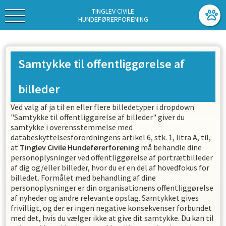
TINGLEV CIVILE
HUNDEFØRERFORENING
Samtykke til offentliggørelse af
billeder
Ved valg af ja til en eller flere billedetyper i dropdown
"Samtykke til offentliggørelse af billeder" giver du
samtykke i overensstemmelse med
databeskyttelsesforordningens artikel 6, stk. 1, litra A, til,
at
Tinglev Civile Hundeførerforening
må behandle dine
personoplysninger ved offentliggørelse af portrætbilleder
af dig og/eller billeder, hvor du er en del af hovedfokus for
billedet. Formålet med behandling af dine
personoplysninger er din organisationens offentliggørelse
af nyheder og andre relevante opslag. Samtykket gives
frivilligt, og der er ingen negative konsekvenser forbundet
med det, hvis du vælger ikke at give dit samtykke. Du kan til