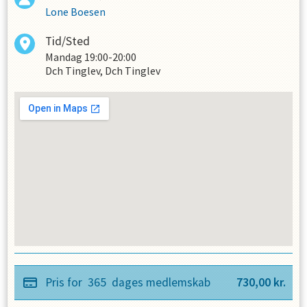
Lone Boesen
Tid/Sted
Mandag
19:00-20:00
Dch Tinglev, Dch Tinglev
Pris for
365
dages medlemskab
730,00
kr.