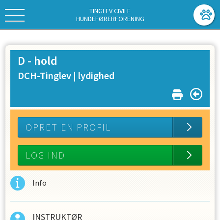
TINGLEV CIVILE
HUNDEFØRERFORENING
D - hold
DCH-Tinglev |
lydighed
OPRET EN PROFIL
LOG IND
Info
INSTRUKTØR