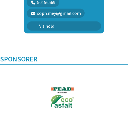
50156569
soph.mey@gmail.com
Kontakt og samarbejde | KS1
Vis hold
SPONSORER