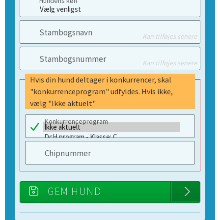
Hundens køn
Stambogsnavn
Kan tilføjes senere
Stambogsnummer
Kan tilføjes senere
Hvis din hund deltager i konkurrencer, skal
"konkurrenceprogram" udfyldes. Hvis ikke,
vælg "Ikke aktuelt"
Konkurrenceprogram
Chipnummer
GEM HUND