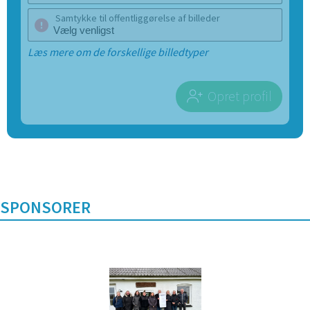
Samtykke til offentliggørelse af billeder
Læs mere om de forskellige billedtyper
Opret profil
SPONSORER